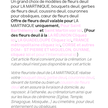
Un grand choix de modèles de fleurs deuil
pour LA MARTINIQUE, bouquets deuil, gerbes
de fleurs deuil, coussins deuil, couronnes
pour obsèques, cœur de fleurs deuil
Offre de fleurs deuil valable pour
LA
MARTINIQUE
uniquement,
Pour Saint
Barthélemy ici
et
Saint Martin voir ici
. (Pour
des fleurs deuil à la
LA RÉUNION Cliquez
ici
,
LA GUADELOUPE Cliquez ici
,
FRANCE
métropolitaine cliquez ici
,
CORSE et autres
DOM : ST PIERRE ET MIQUELON, GUYANE,
cliquez ici
et pour l'International ici
)
Cet article floral convient pour la crémation.
Le
ruban deuil n'est pas disponible sur cet article.
Votre fleuriste deuil de LA MARTINIQUE réalise
votre
bouquet deuil
,
gerbe deuil
,
couronne deuil
,
devant de tombe ou bien un
coussin de fleurs
deuil
et en assure la livraison à domicile, au
reposoir, à l’athanée, au crématorium ainsi que
sur les lieux de cérémonie (Eglise, Temple,
Sinagogue, Mosquée…) au cimetière, pour deuil,
enterrement ou obsèques.