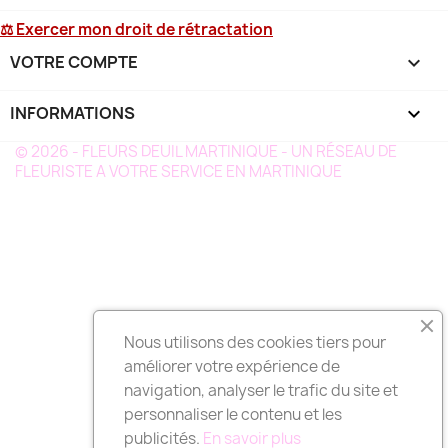
⚖ Exercer mon droit de rétractation
VOTRE COMPTE

INFORMATIONS
keyboard_arrow_down
© 2026 - FLEURS DEUIL MARTINIQUE - UN RÉSEAU DE
FLEURISTE A VOTRE SERVICE EN MARTINIQUE
Nous utilisons des cookies tiers pour
améliorer votre expérience de
navigation, analyser le trafic du site et
personnaliser le contenu et les
publicités.
En savoir plus