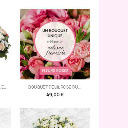
Aperçu rapide

E...
BOUQUET DEUIL ROSE DU...
49,00 €