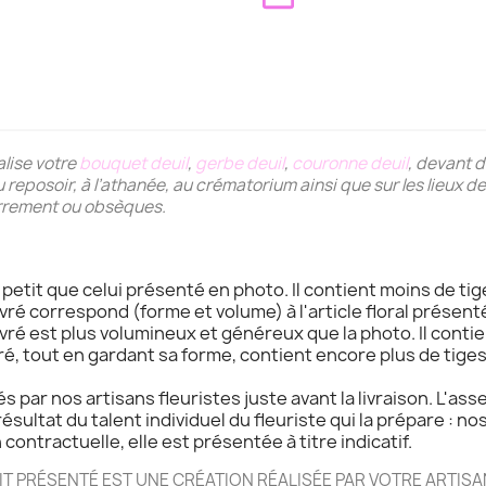
alise votre
bouquet deuil
,
gerbe deuil
,
couronne deuil
, devant 
au reposoir, à l’athanée, au crématorium ainsi que sur les lieux
errement ou obsèques.
s petit que celui présenté en photo. Il contient moins de tig
livré correspond (forme et volume) à l'article floral présenté
livré est plus volumineux et généreux que la photo. Il contie
ivré, tout en gardant sa forme, contient encore plus de tige
s par nos artisans fleuristes juste avant la livraison. L'as
résultat du talent individuel du fleuriste qui la prépare : no
contractuelle, elle est présentée à titre indicatif.
 PRÉSENTÉ EST UNE CRÉATION RÉALISÉE PAR VOTRE ARTISAN