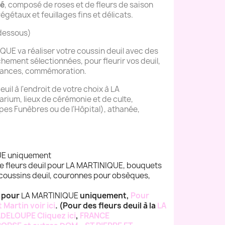
ré
, composé de roses et de fleurs de saison
égétaux et feuillages fins et délicats.
-dessous)
QUE va réaliser votre coussin deuil avec des
îchement sélectionnées, pour fleurir vos deuil,
éances, commémoration.
euil à l'endroit de votre choix à LA
rium, lieux de cérémonie et de culte,
pes Funèbres ou de l'Hôpital), athanée,
UE uniquement
e fleurs deuil pour LA MARTINIQUE, bouquets
, coussins deuil, couronnes pour obsèques,
e pour
LA MARTINIQUE
uniquement,
Pour
 Martin voir ici
. (Pour des fleurs deuil à la
LA
DELOUPE Cliquez ici
,
FRANCE