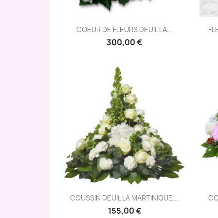
Aperçu rapide

COEUR DE FLEURS DEUIL LA...
FL
300,00 €
Aperçu rapide

COUSSIN DEUIL LA MARTINIQUE...
CO
155,00 €