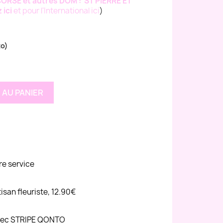
ORSE et autres DOM : ST PIERRE ET
ici
et pour l'International ici
)
to)
 AU PANIER
re service
tisan fleuriste, 12.90€
avec STRIPE QONTO