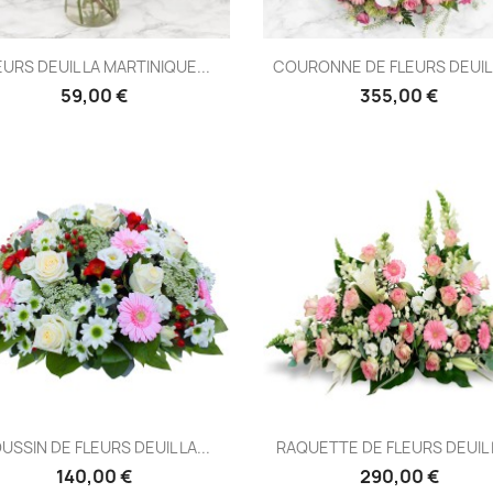
Aperçu rapide
Aperçu rapide


EURS DEUIL LA MARTINIQUE...
COURONNE DE FLEURS DEUIL L
59,00 €
355,00 €
Aperçu rapide
Aperçu rapide


USSIN DE FLEURS DEUIL LA...
RAQUETTE DE FLEURS DEUIL L
140,00 €
290,00 €