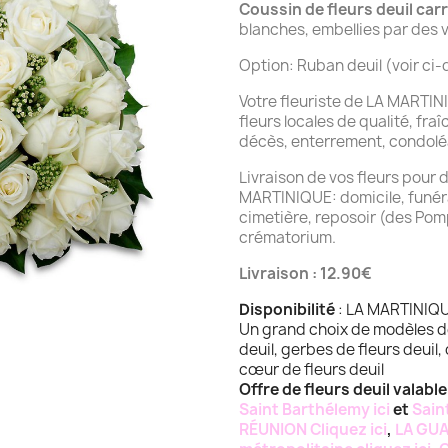
Coussin de fleurs deuil car
blanches, embellies par des v
Option: Ruban deuil (voir ci
Votre fleuriste de LA MARTINI
fleurs locales de qualité, fra
décès, enterrement, condol
Livraison de vos fleurs pour d
MARTINIQUE: domicile, funéra
cimetière, reposoir (des Pom
crématorium.
Livraison : 12.90€
Disponibilité
: LA MARTINIQ
Un grand choix de modèles d
deuil, gerbes de fleurs deuil
cœur de fleurs deuil
Offre de fleurs deuil valabl
Saint Barthélemy ici
et
Saint
RÉUNION Cliquez ici
,
LA GUA