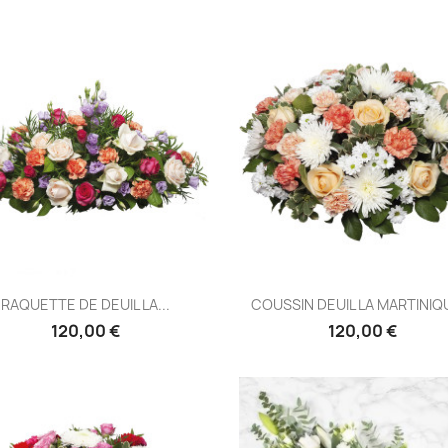
Aperçu rapide
Aperçu rapide


RAQUETTE DE DEUIL LA...
COUSSIN DEUIL LA MARTINIQU
120,00 €
120,00 €