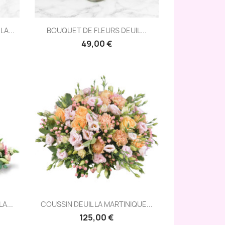
Aperçu rapide

A...
BOUQUET DE FLEURS DEUIL...
49,00 €
Aperçu rapide

A...
COUSSIN DEUIL LA MARTINIQUE...
125,00 €