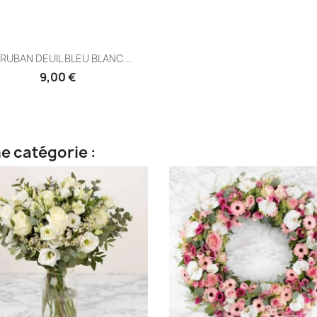
Aperçu rapide

RUBAN DEUIL BLEU BLANC...
9,00 €
e catégorie :