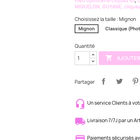
métropolitaine cliquez ici
,
C
MIQUELON, GUYANE, cliquez 
Choisissez la taille : Mignon
Mignon
Classique (Pho
Quantité

AJOUTER
Partager
Un service Clients à vot
Livraison 7/7J par un Ar
Paiements sécurisés 