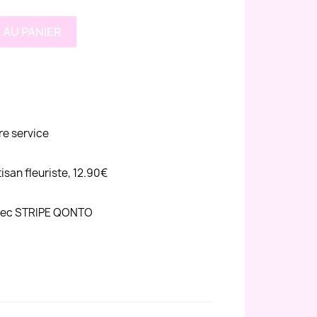
 AU PANIER
re service
tisan fleuriste, 12.90€
avec STRIPE QONTO