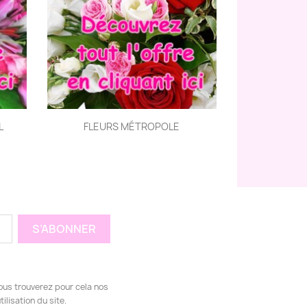
Aperçu rapide

L
FLEURS MÉTROPOLE
ous trouverez pour cela nos
ilisation du site.