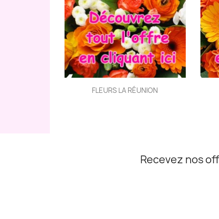
Aperçu rapide

FLEURS LA RÉUNION
Recevez nos off