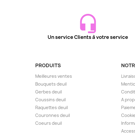
Un service Clients à votre service
PRODUITS
NOTR
Meilleures ventes
Livrai
Bouquets deuil
Mentio
Gerbes deuil
Condit
Coussins deuil
A pro
Raquettes deuil
Paieme
Couronnes deuil
Cooki
Coeurs deuil
Inform
Access