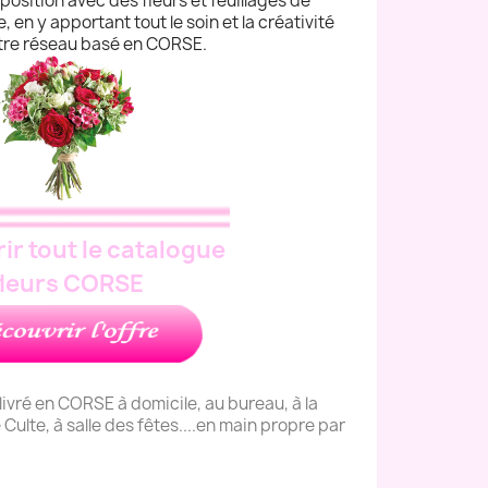
omposition avec des fleurs et feuillages de
, en y apportant tout le soin et la créativité
otre réseau basé en CORSE.
ir tout le catalogue
fleurs CORSE
livré en CORSE à domicile, au bureau, à la
de Culte, à salle des fêtes....en main propre par