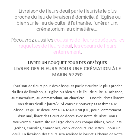
Livraison de fleurs deuil par le fleuriste le plus
proche du lieu de livraison à domicile, à l'Eglise ou
bien sur le lieu de culte, à l'athanée, funérarium,
crématorium, au cimetière....
Découvrez aussi les
coussins de fleurs obsèques
,
les
raquettes de fleurs deuil
,
les coeurs de fleurs
enterrement
.
LIVRER UN BOUQUET POUR DES OBSÈQUES
LIVRER DES FLEURS POUR UNE CRÉMATION À LE
MARIN 97290
Livraison de fleurs pour des obsèques par le fleuriste le plus proche
du lieu de livraison, à l'Eglise ou bien sur le lieu de culte, à l'athanée,
au funérarium, au crématorium, au cimetière... . Nos fleuristes livrent
vos fleurs deuil 7 jours/7. Si vous ne pouvez pas assister aux
obsèques qui se déroulent à LA MARTINIQUE, pour l'enterrement
d'un ami, livrez des fleurs de décès avec notre fleuriste. Vous
trouverez sur notre site un large choix des compositions, bouquets,
gerbes, coussins, couronnes, croix et coeurs, raquettes... pour un
deuil. La livraison des fleurs sera réalisée le jour et à l'heure de votre