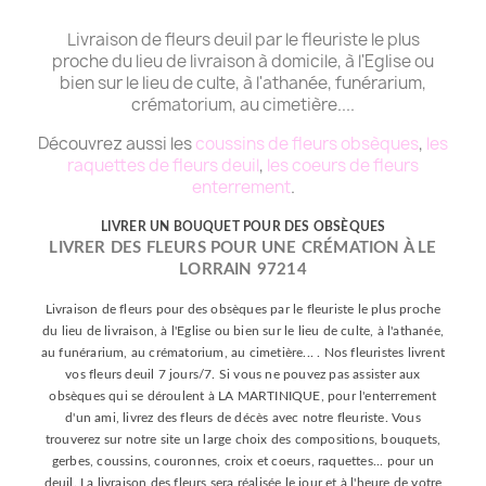
Livraison de fleurs deuil par le fleuriste le plus
proche du lieu de livraison à domicile, à l'Eglise ou
bien sur le lieu de culte, à l'athanée, funérarium,
crématorium, au cimetière....
Découvrez aussi les
coussins de fleurs obsèques
,
les
raquettes de fleurs deuil
,
les coeurs de fleurs
enterrement
.
LIVRER UN BOUQUET POUR DES OBSÈQUES
LIVRER DES FLEURS POUR UNE CRÉMATION À LE
LORRAIN 97214
Livraison de fleurs pour des obsèques par le fleuriste le plus proche
du lieu de livraison, à l'Eglise ou bien sur le lieu de culte, à l'athanée,
au funérarium, au crématorium, au cimetière... . Nos fleuristes livrent
vos fleurs deuil 7 jours/7. Si vous ne pouvez pas assister aux
obsèques qui se déroulent à LA MARTINIQUE, pour l'enterrement
d'un ami, livrez des fleurs de décès avec notre fleuriste. Vous
trouverez sur notre site un large choix des compositions, bouquets,
gerbes, coussins, couronnes, croix et coeurs, raquettes... pour un
deuil. La livraison des fleurs sera réalisée le jour et à l'heure de votre