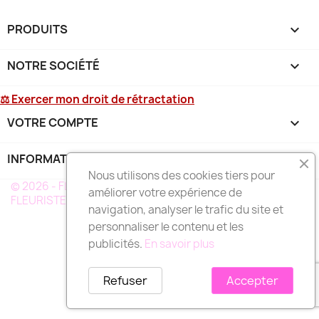
PRODUITS

NOTRE SOCIÉTÉ

⚖ Exercer mon droit de rétractation
VOTRE COMPTE

INFORMATIONS
keyboard_arrow_down
Nous utilisons des cookies tiers pour
© 2026 - FLEURS DEUIL MARTINIQUE - UN RÉSEAU DE
améliorer votre expérience de
FLEURISTE A VOTRE SERVICE EN MARTINIQUE
navigation, analyser le trafic du site et
personnaliser le contenu et les
publicités.
En savoir plus
Refuser
Accepter