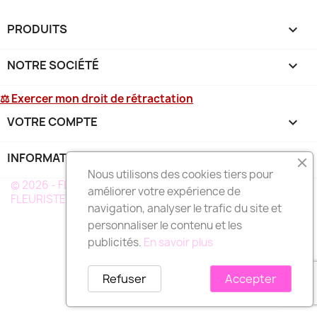
PRODUITS

NOTRE SOCIÉTÉ

⚖ Exercer mon droit de rétractation
VOTRE COMPTE

INFORMATIONS
keyboard_arrow_down
Nous utilisons des cookies tiers pour
© 2026 - FLEURS DEUIL MARTINIQUE - UN RÉSEAU DE
améliorer votre expérience de
FLEURISTE A VOTRE SERVICE EN MARTINIQUE
navigation, analyser le trafic du site et
personnaliser le contenu et les
publicités.
En savoir plus
Refuser
Accepter