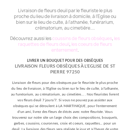
Livraison de fleurs deuil par le fleuriste le plus
proche du lieu de livraison à domicile, à l'Eglise ou
bien sur le lieu de culte, à l'athanée, funérarium,
crématorium, au cimetière....
Découvrez aussi les
coussins de fleurs obsèques
,
les
raquettes de fleurs deuil
,
les coeurs de fleurs
enterrement
.
LIVRER UN BOUQUET POUR DES OBSÈQUES
LIVRAISON FLEURS OBSÈQUES À L'EGLISE DE ST
PIERRE 97250
Livraison de fleurs pour des obsèques par le fleuriste le plus proche
du lieu de livraison, à l'Eglise ou bien sur le lieu de culte, à l'athanée,
au funérarium, au crématorium, au cimetière... . Nos fleuristes livrent
vos fleurs deuil 7 jours/7. Si vous ne pouvez pas assister aux
obsèques qui se déroulent à LA MARTINIQUE, pour l'enterrement
d'un ami, livrez des fleurs de décès avec notre fleuriste. Vous
trouverez sur notre site un large choix des compositions, bouquets,
gerbes, coussins, couronnes, croix et coeurs, raquettes... pour un
deuil. La livraison des fleurs sera réalisée le jour et à l'heure de votre