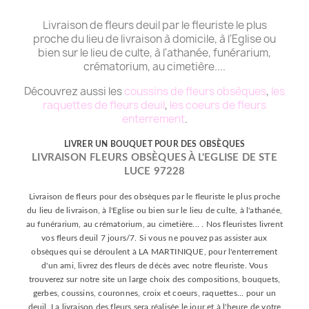
Livraison de fleurs deuil par le fleuriste le plus
proche du lieu de livraison à domicile, à l'Eglise ou
bien sur le lieu de culte, à l'athanée, funérarium,
crématorium, au cimetière....
Découvrez aussi les
coussins de fleurs obsèques
,
les
raquettes de fleurs deuil
,
les coeurs de fleurs
enterrement
.
LIVRER UN BOUQUET POUR DES OBSÈQUES
LIVRAISON FLEURS OBSÈQUES À L'EGLISE DE STE
LUCE 97228
Livraison de fleurs pour des obsèques par le fleuriste le plus proche
du lieu de livraison, à l'Eglise ou bien sur le lieu de culte, à l'athanée,
au funérarium, au crématorium, au cimetière... . Nos fleuristes livrent
vos fleurs deuil 7 jours/7. Si vous ne pouvez pas assister aux
obsèques qui se déroulent à LA MARTINIQUE, pour l'enterrement
d'un ami, livrez des fleurs de décès avec notre fleuriste. Vous
trouverez sur notre site un large choix des compositions, bouquets,
gerbes, coussins, couronnes, croix et coeurs, raquettes... pour un
deuil. La livraison des fleurs sera réalisée le jour et à l'heure de votre