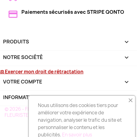
Paiements sécurisés avec STRIPE QONTO
PRODUITS

NOTRE SOCIÉTÉ

⚖ Exercer mon droit de rétractation
VOTRE COMPTE

INFORMATIONS
keyboard_arrow_down
Nous utilisons des cookies tiers pour
© 2026 - FLEURS DEUIL MARTINIQUE - UN RÉSEAU DE
améliorer votre expérience de
FLEURISTE A VOTRE SERVICE EN MARTINIQUE
navigation, analyser le trafic du site et
personnaliser le contenu et les
publicités.
En savoir plus