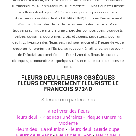
du lieu de livraison, à l'Eglise ou bien sur le lieu de culte, à l'athanée,
au funérarium, au crématorium, au cimetière... . Nos fleuristes livrent
vos fleurs deuil 7 jours/7. Si vous ne pouvez pas assister aux
obsèques qui se déroulent à LA MARTINIQUE, pour l'enterrement
d'un ami, livrez des fleurs de décès avec notre fleuriste. Vous
trouverez sur notre site un large choix des compositions, bouquets,
gerbes, coussins, couronnes, croix et coeurs, raquettes... pour un
deuil. La livraison des fleurs sera réalisée le jour et à l'heure de votre
choix au funérarium, à l'Eglise, au reposoir, à l'athanée, au reposoir
de l'hôpital, au cimetière, ... . Pour livrer des fleurs le jour des
obsèques, commandez en quelques clics et nous nous occupons de
tout.
FLEURS DEUIL FLEURS OBSÈQUES
FLEURS ENTERREMENT FLEURISTE LE
FRANCOIS 97240
Sites de nos partenaires
Faire livrer des fleurs
Fleurs deuil
-
Plaques Funéraires
-
Plaque Funéraire
Moderne
Fleurs deuil La Réunion
-
Fleurs deuil Guadeloupe
Fleurs deuil Paris
-
Fleurs deuil Lyon
-
Fleurs deuil