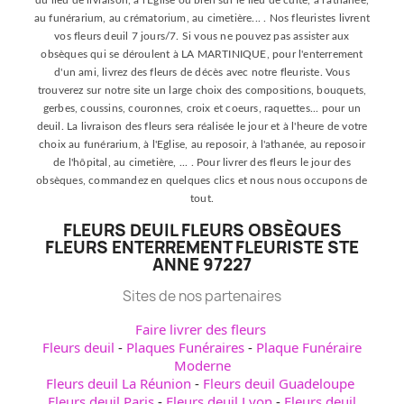
du lieu de livraison, à l'Eglise ou bien sur le lieu de culte, à l'athanée,
au funérarium, au crématorium, au cimetière... . Nos fleuristes livrent
vos fleurs deuil 7 jours/7. Si vous ne pouvez pas assister aux
obsèques qui se déroulent à LA MARTINIQUE, pour l'enterrement
d'un ami, livrez des fleurs de décès avec notre fleuriste. Vous
trouverez sur notre site un large choix des compositions, bouquets,
gerbes, coussins, couronnes, croix et coeurs, raquettes... pour un
deuil. La livraison des fleurs sera réalisée le jour et à l'heure de votre
choix au funérarium, à l'Eglise, au reposoir, à l'athanée, au reposoir
de l'hôpital, au cimetière, ... . Pour livrer des fleurs le jour des
obsèques, commandez en quelques clics et nous nous occupons de
tout.
FLEURS DEUIL FLEURS OBSÈQUES
FLEURS ENTERREMENT FLEURISTE STE
ANNE 97227
Sites de nos partenaires
Faire livrer des fleurs
Fleurs deuil
-
Plaques Funéraires
-
Plaque Funéraire
Moderne
Fleurs deuil La Réunion
-
Fleurs deuil Guadeloupe
Fleurs deuil Paris
-
Fleurs deuil Lyon
-
Fleurs deuil