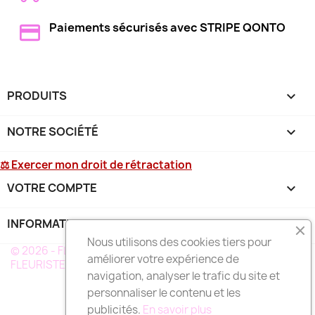
Paiements sécurisés avec STRIPE QONTO
PRODUITS

NOTRE SOCIÉTÉ

⚖ Exercer mon droit de rétractation
VOTRE COMPTE

INFORMATIONS
keyboard_arrow_down
Nous utilisons des cookies tiers pour
© 2026 - FLEURS DEUIL MARTINIQUE - UN RÉSEAU DE
améliorer votre expérience de
FLEURISTE A VOTRE SERVICE EN MARTINIQUE
navigation, analyser le trafic du site et
personnaliser le contenu et les
publicités.
En savoir plus