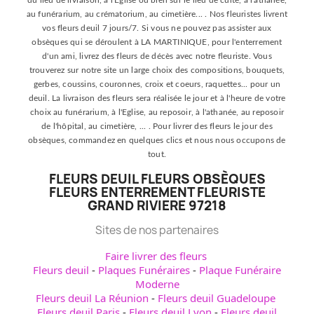
du lieu de livraison, à l'Eglise ou bien sur le lieu de culte, à l'athanée,
au funérarium, au crématorium, au cimetière... . Nos fleuristes livrent
vos fleurs deuil 7 jours/7. Si vous ne pouvez pas assister aux
obsèques qui se déroulent à LA MARTINIQUE, pour l'enterrement
d'un ami, livrez des fleurs de décès avec notre fleuriste. Vous
trouverez sur notre site un large choix des compositions, bouquets,
gerbes, coussins, couronnes, croix et coeurs, raquettes... pour un
deuil. La livraison des fleurs sera réalisée le jour et à l'heure de votre
choix au funérarium, à l'Eglise, au reposoir, à l'athanée, au reposoir
de l'hôpital, au cimetière, ... . Pour livrer des fleurs le jour des
obsèques, commandez en quelques clics et nous nous occupons de
tout.
FLEURS DEUIL FLEURS OBSÈQUES
FLEURS ENTERREMENT FLEURISTE
GRAND RIVIERE 97218
Sites de nos partenaires
Faire livrer des fleurs
Fleurs deuil
-
Plaques Funéraires
-
Plaque Funéraire
Moderne
Fleurs deuil La Réunion
-
Fleurs deuil Guadeloupe
Fleurs deuil Paris
-
Fleurs deuil Lyon
-
Fleurs deuil