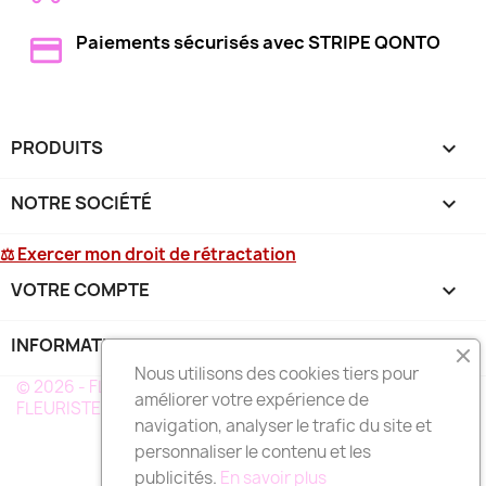
Paiements sécurisés avec STRIPE QONTO
PRODUITS

NOTRE SOCIÉTÉ

⚖ Exercer mon droit de rétractation
VOTRE COMPTE

INFORMATIONS
keyboard_arrow_down
Nous utilisons des cookies tiers pour
© 2026 - FLEURS DEUIL MARTINIQUE - UN RÉSEAU DE
améliorer votre expérience de
FLEURISTE A VOTRE SERVICE EN MARTINIQUE
navigation, analyser le trafic du site et
personnaliser le contenu et les
publicités.
En savoir plus