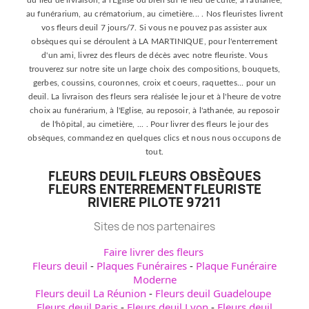
du lieu de livraison, à l'Eglise ou bien sur le lieu de culte, à l'athanée,
au funérarium, au crématorium, au cimetière... . Nos fleuristes livrent
vos fleurs deuil 7 jours/7. Si vous ne pouvez pas assister aux
obsèques qui se déroulent à LA MARTINIQUE, pour l'enterrement
d'un ami, livrez des fleurs de décès avec notre fleuriste. Vous
trouverez sur notre site un large choix des compositions, bouquets,
gerbes, coussins, couronnes, croix et coeurs, raquettes... pour un
deuil. La livraison des fleurs sera réalisée le jour et à l'heure de votre
choix au funérarium, à l'Eglise, au reposoir, à l'athanée, au reposoir
de l'hôpital, au cimetière, ... . Pour livrer des fleurs le jour des
obsèques, commandez en quelques clics et nous nous occupons de
tout.
FLEURS DEUIL FLEURS OBSÈQUES
FLEURS ENTERREMENT FLEURISTE
RIVIERE PILOTE 97211
Sites de nos partenaires
Faire livrer des fleurs
Fleurs deuil
-
Plaques Funéraires
-
Plaque Funéraire
Moderne
Fleurs deuil La Réunion
-
Fleurs deuil Guadeloupe
Fleurs deuil Paris
-
Fleurs deuil Lyon
-
Fleurs deuil