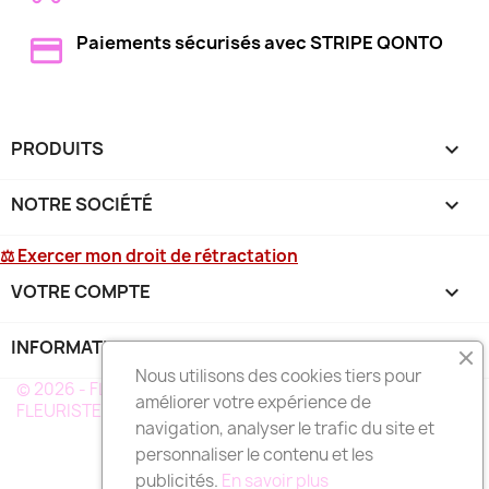
Paiements sécurisés avec STRIPE QONTO
PRODUITS

NOTRE SOCIÉTÉ

⚖ Exercer mon droit de rétractation
VOTRE COMPTE

INFORMATIONS
keyboard_arrow_down
Nous utilisons des cookies tiers pour
© 2026 - FLEURS DEUIL MARTINIQUE - UN RÉSEAU DE
améliorer votre expérience de
FLEURISTE A VOTRE SERVICE EN MARTINIQUE
navigation, analyser le trafic du site et
personnaliser le contenu et les
publicités.
En savoir plus