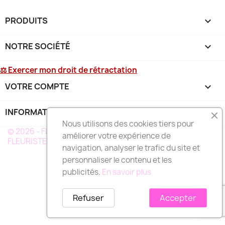
PRODUITS

NOTRE SOCIÉTÉ

⚖ Exercer mon droit de rétractation
VOTRE COMPTE

INFORMATIONS
keyboard_arrow_down
Nous utilisons des cookies tiers pour
© 2026 - FLEURS DEUIL MARTINIQUE - UN RÉSEAU DE
améliorer votre expérience de
FLEURISTE A VOTRE SERVICE EN MARTINIQUE
navigation, analyser le trafic du site et
personnaliser le contenu et les
publicités.
En savoir plus
Refuser
Accepter