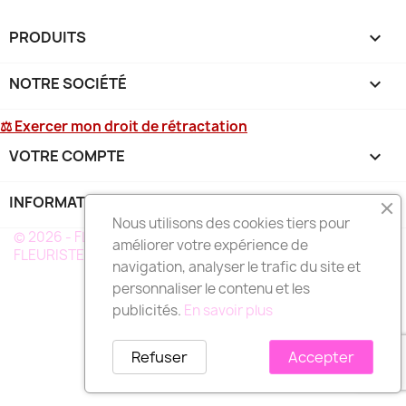
PRODUITS

NOTRE SOCIÉTÉ

⚖ Exercer mon droit de rétractation
VOTRE COMPTE

INFORMATIONS
keyboard_arrow_down
Nous utilisons des cookies tiers pour
© 2026 - FLEURS DEUIL MARTINIQUE - UN RÉSEAU DE
améliorer votre expérience de
FLEURISTE A VOTRE SERVICE EN MARTINIQUE
navigation, analyser le trafic du site et
personnaliser le contenu et les
publicités.
En savoir plus
Refuser
Accepter