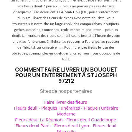
au funérarium, au crématorium, au cimetière... . Nos fleuristes livrent
vos fleurs deuil 7 jours/7. Si vous ne pouvez pas assister aux
obsèques qui se déroulent à LA MARTINIQUE, pour l'enterrement
d'un ami, livrez des fleurs de décès avec notre fleuriste. Vous
trouverez sur notre site un large choix des compositions, bouquets,
gerbes, coussins, couronnes, croix et coeurs, raquettes... pour un
deuil. La livraison des fleurs sera réalisée le jour et à l'heure de votre
choix au funérarium, à l'Eglise, au reposoir, à l'athanée, au reposoir
de l'hôpital, au cimetière, ... . Pour livrer des fleurs le jour des
obsèques, commandez en quelques clics et nous nous occupons de
tout.
COMMENT FAIRE LIVRER UN BOUQUET
POUR UN ENTERREMENT À ST JOSEPH
97212
Sites de nos partenaires
Faire livrer des fleurs
Fleurs deuil
-
Plaques Funéraires
-
Plaque Funéraire
Moderne
Fleurs deuil La Réunion
-
Fleurs deuil Guadeloupe
Fleurs deuil Paris
-
Fleurs deuil Lyon
-
Fleurs deuil
Marseille