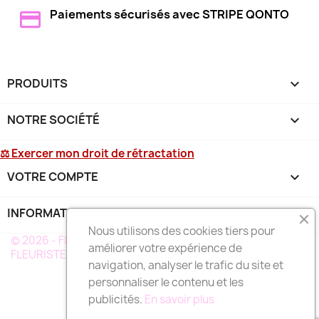
Paiements sécurisés avec STRIPE QONTO
PRODUITS

NOTRE SOCIÉTÉ

⚖ Exercer mon droit de rétractation
VOTRE COMPTE

INFORMATIONS
keyboard_arrow_down
Nous utilisons des cookies tiers pour
© 2026 - FLEURS DEUIL MARTINIQUE - UN RÉSEAU DE
améliorer votre expérience de
FLEURISTE A VOTRE SERVICE EN MARTINIQUE
navigation, analyser le trafic du site et
personnaliser le contenu et les
publicités.
En savoir plus