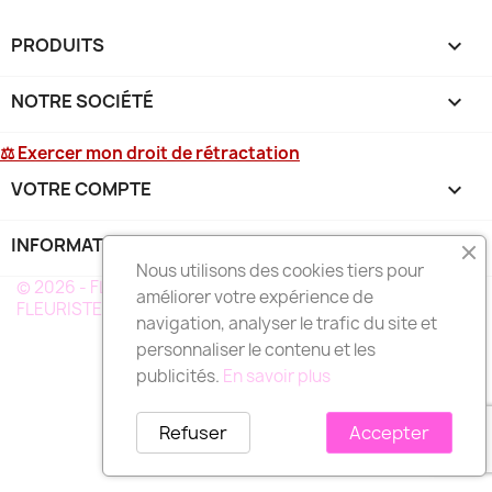
PRODUITS

NOTRE SOCIÉTÉ

⚖ Exercer mon droit de rétractation
VOTRE COMPTE

INFORMATIONS
keyboard_arrow_down
Nous utilisons des cookies tiers pour
© 2026 - FLEURS DEUIL MARTINIQUE - UN RÉSEAU DE
améliorer votre expérience de
FLEURISTE A VOTRE SERVICE EN MARTINIQUE
navigation, analyser le trafic du site et
personnaliser le contenu et les
publicités.
En savoir plus
Refuser
Accepter