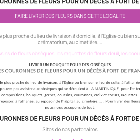
OURONNES DE FLEURS POUR UN DÉCÈS À FORT DE
FAIRE LIVRER DES FLEURS DANS CETTE LOCALITE
le plus proche du lieu de livraison à domicile, à l'Eglise ou bien su
crématorium, au cimetière....
sins de fleurs obsèques
,
les raquettes de fleurs deuil
,
les coeu
LIVRER UN BOUQUET POUR DES OBSÈQUES
ES COURONNES DE FLEURS POUR UN DÉCÈS À FORT DE FRA
le plus proche du lieu de livraison, à l'Eglise ou bien sur le lieu de culte, à l'athan
s ne pouvez pas assister aux obsèques qui se déroulent à LA MARTINIQUE, pour l'enter
s compositions, bouquets, gerbes, coussins, couronnes, croix et coeurs, raquettes... p
 reposoir, à l'athanée, au reposoir de l'hôpital, au cimetière, ... . Pour livrer des f
nous nous occupons de tout.
OURONNES DE FLEURS POUR UN DÉCÈS À FORT DE
Sites de nos partenaires