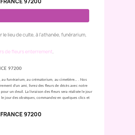
 FRANCE 97200
r le lieu de culte, à l'athanée, funérarium,
rs de fleurs enterrement
.
NCE 97200
ée, au funérarium, au crématorium, au cimetière... . Nos
rement d'un ami, livrez des fleurs de décès avec notre
our un deuil. La livraison des fleurs sera réalisée le jour
leurs le jour des obsèques, commandez en quelques clics et
 FRANCE 97200