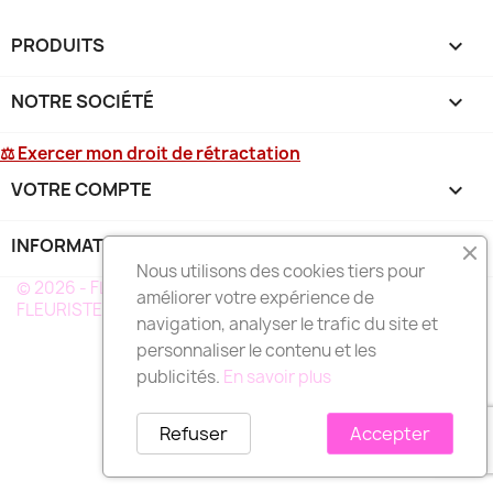
PRODUITS

NOTRE SOCIÉTÉ

⚖ Exercer mon droit de rétractation
VOTRE COMPTE

INFORMATIONS
keyboard_arrow_down
Nous utilisons des cookies tiers pour
© 2026 - FLEURS DEUIL MARTINIQUE - UN RÉSEAU DE
améliorer votre expérience de
FLEURISTE A VOTRE SERVICE EN MARTINIQUE
navigation, analyser le trafic du site et
personnaliser le contenu et les
publicités.
En savoir plus
Refuser
Accepter