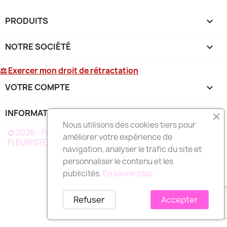
PRODUITS

NOTRE SOCIÉTÉ

⚖ Exercer mon droit de rétractation
VOTRE COMPTE

INFORMATIONS
keyboard_arrow_down
Nous utilisons des cookies tiers pour
© 2026 - FLEURS DEUIL MARTINIQUE - UN RÉSEAU DE
améliorer votre expérience de
FLEURISTE A VOTRE SERVICE EN MARTINIQUE
navigation, analyser le trafic du site et
personnaliser le contenu et les
publicités.
En savoir plus
Refuser
Accepter