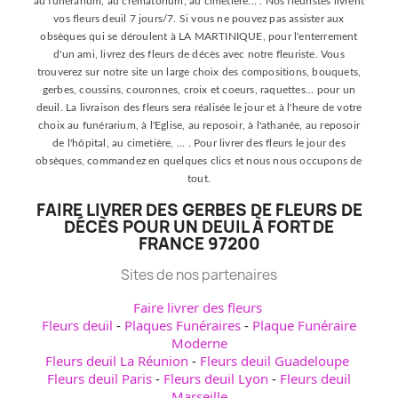
au funérarium, au crématorium, au cimetière... . Nos fleuristes livrent
vos fleurs deuil 7 jours/7. Si vous ne pouvez pas assister aux
obsèques qui se déroulent à LA MARTINIQUE, pour l'enterrement
d'un ami, livrez des fleurs de décès avec notre fleuriste. Vous
trouverez sur notre site un large choix des compositions, bouquets,
gerbes, coussins, couronnes, croix et coeurs, raquettes... pour un
deuil. La livraison des fleurs sera réalisée le jour et à l'heure de votre
choix au funérarium, à l'Eglise, au reposoir, à l'athanée, au reposoir
de l'hôpital, au cimetière, ... . Pour livrer des fleurs le jour des
obsèques, commandez en quelques clics et nous nous occupons de
tout.
FAIRE LIVRER DES GERBES DE FLEURS DE
DÉCÈS POUR UN DEUIL À FORT DE
FRANCE 97200
Sites de nos partenaires
Faire livrer des fleurs
Fleurs deuil
-
Plaques Funéraires
-
Plaque Funéraire
Moderne
Fleurs deuil La Réunion
-
Fleurs deuil Guadeloupe
Fleurs deuil Paris
-
Fleurs deuil Lyon
-
Fleurs deuil
Marseille