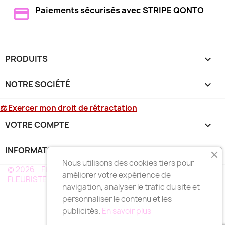
Paiements sécurisés avec STRIPE QONTO
PRODUITS

NOTRE SOCIÉTÉ

⚖ Exercer mon droit de rétractation
VOTRE COMPTE

INFORMATIONS
keyboard_arrow_down
Nous utilisons des cookies tiers pour
© 2026 - FLEURS DEUIL MARTINIQUE - UN RÉSEAU DE
améliorer votre expérience de
FLEURISTE A VOTRE SERVICE EN MARTINIQUE
navigation, analyser le trafic du site et
personnaliser le contenu et les
publicités.
En savoir plus