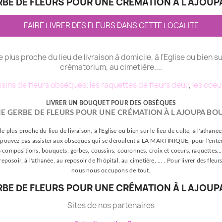
BE DE FLEURS POUR UNE CRÉMATION À L AJOUP
FAIRE LIVRER DES FLEURS DANS CETTE LOCALITE
le plus proche du lieu de livraison à domicile, à l'Eglise ou bien su
crématorium, au cimetière....
sins de fleurs obsèques
,
les raquettes de fleurs deuil
,
les coeu
LIVRER UN BOUQUET POUR DES OBSÈQUES
E GERBE DE FLEURS POUR UNE CRÉMATION À L AJOUPA BOU
le plus proche du lieu de livraison, à l'Eglise ou bien sur le lieu de culte, à l'athan
s ne pouvez pas assister aux obsèques qui se déroulent à LA MARTINIQUE, pour l'enter
s compositions, bouquets, gerbes, coussins, couronnes, croix et coeurs, raquettes... p
 reposoir, à l'athanée, au reposoir de l'hôpital, au cimetière, ... . Pour livrer des f
nous nous occupons de tout.
BE DE FLEURS POUR UNE CRÉMATION À L AJOUP
Sites de nos partenaires