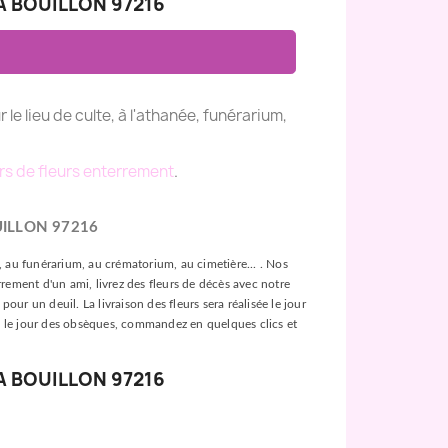
A BOUILLON 97216
r le lieu de culte, à l'athanée, funérarium,
rs de fleurs enterrement
.
ILLON 97216
ée, au funérarium, au crématorium, au cimetière... . Nos
rement d'un ami, livrez des fleurs de décès avec notre
our un deuil. La livraison des fleurs sera réalisée le jour
leurs le jour des obsèques, commandez en quelques clics et
A BOUILLON 97216