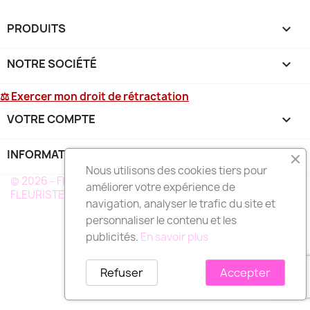
PRODUITS

NOTRE SOCIÉTÉ

⚖ Exercer mon droit de rétractation
VOTRE COMPTE

INFORMATIONS
keyboard_arrow_down
Nous utilisons des cookies tiers pour
© 2026 - FLEURS DEUIL MARTINIQUE - UN RÉSEAU DE
améliorer votre expérience de
FLEURISTE A VOTRE SERVICE EN MARTINIQUE
navigation, analyser le trafic du site et
personnaliser le contenu et les
publicités.
En savoir plus
Refuser
Accepter