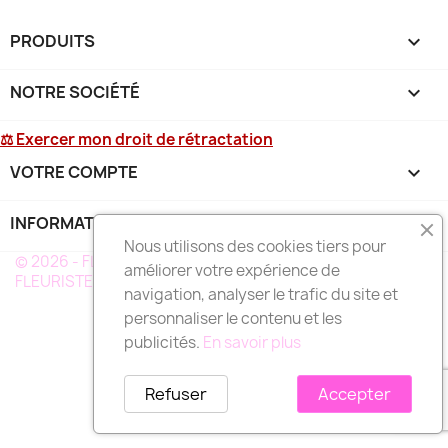
PRODUITS

NOTRE SOCIÉTÉ

⚖ Exercer mon droit de rétractation
VOTRE COMPTE

INFORMATIONS
keyboard_arrow_down
Nous utilisons des cookies tiers pour
© 2026 - FLEURS DEUIL MARTINIQUE - UN RÉSEAU DE
améliorer votre expérience de
FLEURISTE A VOTRE SERVICE EN MARTINIQUE
navigation, analyser le trafic du site et
personnaliser le contenu et les
publicités.
En savoir plus
Refuser
Accepter