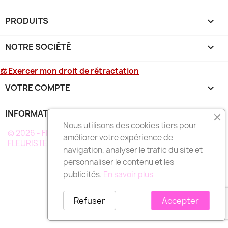
PRODUITS

NOTRE SOCIÉTÉ

⚖ Exercer mon droit de rétractation
VOTRE COMPTE

INFORMATIONS
keyboard_arrow_down
Nous utilisons des cookies tiers pour
© 2026 - FLEURS DEUIL MARTINIQUE - UN RÉSEAU DE
améliorer votre expérience de
FLEURISTE A VOTRE SERVICE EN MARTINIQUE
navigation, analyser le trafic du site et
personnaliser le contenu et les
publicités.
En savoir plus
Refuser
Accepter