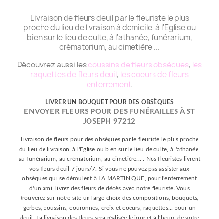
Livraison de fleurs deuil par le fleuriste le plus
proche du lieu de livraison à domicile, à l'Eglise ou
bien sur le lieu de culte, à l'athanée, funérarium,
crématorium, au cimetière....
Découvrez aussi les
coussins de fleurs obsèques
,
les
raquettes de fleurs deuil
,
les coeurs de fleurs
enterrement
.
LIVRER UN BOUQUET POUR DES OBSÈQUES
ENVOYER FLEURS POUR DES FUNÉRAILLES À ST
JOSEPH 97212
Livraison de fleurs pour des obsèques par le fleuriste le plus proche
du lieu de livraison, à l'Eglise ou bien sur le lieu de culte, à l'athanée,
au funérarium, au crématorium, au cimetière... . Nos fleuristes livrent
vos fleurs deuil 7 jours/7. Si vous ne pouvez pas assister aux
obsèques qui se déroulent à LA MARTINIQUE, pour l'enterrement
d'un ami, livrez des fleurs de décès avec notre fleuriste. Vous
trouverez sur notre site un large choix des compositions, bouquets,
gerbes, coussins, couronnes, croix et coeurs, raquettes... pour un
deuil. La livraison des fleurs sera réalisée le jour et à l'heure de votre