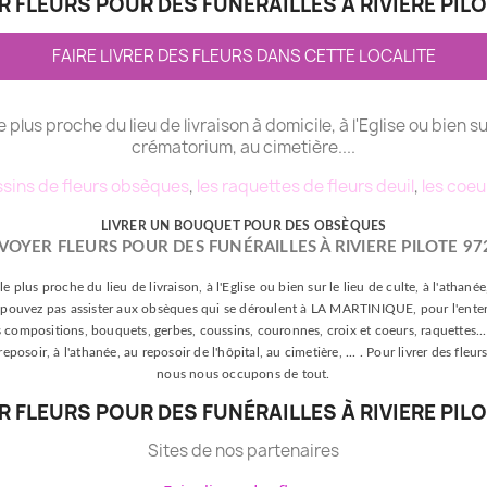
 FLEURS POUR DES FUNÉRAILLES À RIVIERE PILO
FAIRE LIVRER DES FLEURS DANS CETTE LOCALITE
le plus proche du lieu de livraison à domicile, à l'Eglise ou bien su
crématorium, au cimetière....
sins de fleurs obsèques
,
les raquettes de fleurs deuil
,
les coeu
LIVRER UN BOUQUET POUR DES OBSÈQUES
VOYER FLEURS POUR DES FUNÉRAILLES À RIVIERE PILOTE 97
le plus proche du lieu de livraison, à l'Eglise ou bien sur le lieu de culte, à l'athan
s ne pouvez pas assister aux obsèques qui se déroulent à LA MARTINIQUE, pour l'enter
s compositions, bouquets, gerbes, coussins, couronnes, croix et coeurs, raquettes... p
 reposoir, à l'athanée, au reposoir de l'hôpital, au cimetière, ... . Pour livrer des f
nous nous occupons de tout.
 FLEURS POUR DES FUNÉRAILLES À RIVIERE PILO
Sites de nos partenaires