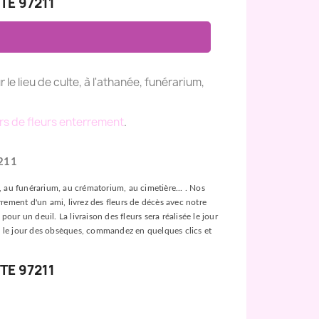
TE 97211
r le lieu de culte, à l'athanée, funérarium,
rs de fleurs enterrement
.
211
ée, au funérarium, au crématorium, au cimetière... . Nos
rement d'un ami, livrez des fleurs de décès avec notre
our un deuil. La livraison des fleurs sera réalisée le jour
leurs le jour des obsèques, commandez en quelques clics et
TE 97211