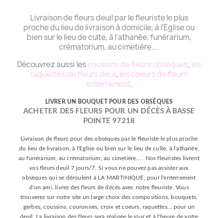
Livraison de fleurs deuil par le fleuriste le plus
proche du lieu de livraison à domicile, à l'Eglise ou
bien sur le lieu de culte, à l'athanée, funérarium,
crématorium, au cimetière....
Découvrez aussi les
coussins de fleurs obsèques
,
les
raquettes de fleurs deuil
,
les coeurs de fleurs
enterrement
.
LIVRER UN BOUQUET POUR DES OBSÈQUES
ACHETER DES FLEURS POUR UN DÉCÈS À BASSE
POINTE 97218
Livraison de fleurs pour des obsèques par le fleuriste le plus proche
du lieu de livraison, à l'Eglise ou bien sur le lieu de culte, à l'athanée,
au funérarium, au crématorium, au cimetière... . Nos fleuristes livrent
vos fleurs deuil 7 jours/7. Si vous ne pouvez pas assister aux
obsèques qui se déroulent à LA MARTINIQUE, pour l'enterrement
d'un ami, livrez des fleurs de décès avec notre fleuriste. Vous
trouverez sur notre site un large choix des compositions, bouquets,
gerbes, coussins, couronnes, croix et coeurs, raquettes... pour un
deuil. La livraison des fleurs sera réalisée le jour et à l'heure de votre