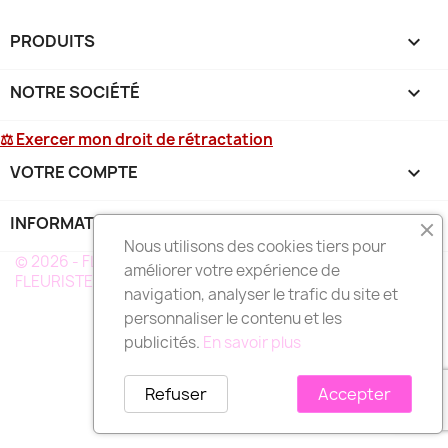
PRODUITS

NOTRE SOCIÉTÉ

⚖ Exercer mon droit de rétractation
VOTRE COMPTE

INFORMATIONS
keyboard_arrow_down
Nous utilisons des cookies tiers pour
© 2026 - FLEURS DEUIL MARTINIQUE - UN RÉSEAU DE
améliorer votre expérience de
FLEURISTE A VOTRE SERVICE EN MARTINIQUE
navigation, analyser le trafic du site et
personnaliser le contenu et les
publicités.
En savoir plus
Refuser
Accepter