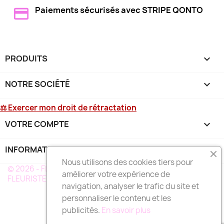
Paiements sécurisés avec STRIPE QONTO
PRODUITS

NOTRE SOCIÉTÉ

⚖ Exercer mon droit de rétractation
VOTRE COMPTE

INFORMATIONS
keyboard_arrow_down
Nous utilisons des cookies tiers pour
© 2026 - FLEURS DEUIL MARTINIQUE - UN RÉSEAU DE
améliorer votre expérience de
FLEURISTE A VOTRE SERVICE EN MARTINIQUE
navigation, analyser le trafic du site et
personnaliser le contenu et les
publicités.
En savoir plus