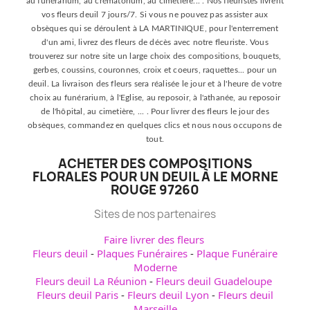
au funérarium, au crématorium, au cimetière... . Nos fleuristes livrent
vos fleurs deuil 7 jours/7. Si vous ne pouvez pas assister aux
obsèques qui se déroulent à LA MARTINIQUE, pour l'enterrement
d'un ami, livrez des fleurs de décès avec notre fleuriste. Vous
trouverez sur notre site un large choix des compositions, bouquets,
gerbes, coussins, couronnes, croix et coeurs, raquettes... pour un
deuil. La livraison des fleurs sera réalisée le jour et à l'heure de votre
choix au funérarium, à l'Eglise, au reposoir, à l'athanée, au reposoir
de l'hôpital, au cimetière, ... . Pour livrer des fleurs le jour des
obsèques, commandez en quelques clics et nous nous occupons de
tout.
ACHETER DES COMPOSITIONS
FLORALES POUR UN DEUIL À LE MORNE
ROUGE 97260
Sites de nos partenaires
Faire livrer des fleurs
Fleurs deuil
-
Plaques Funéraires
-
Plaque Funéraire
Moderne
Fleurs deuil La Réunion
-
Fleurs deuil Guadeloupe
Fleurs deuil Paris
-
Fleurs deuil Lyon
-
Fleurs deuil
Marseille