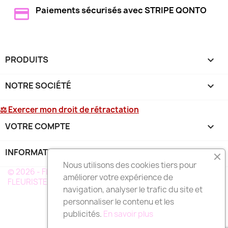
Paiements sécurisés avec STRIPE QONTO
PRODUITS

NOTRE SOCIÉTÉ

⚖ Exercer mon droit de rétractation
VOTRE COMPTE

INFORMATIONS
keyboard_arrow_down
Nous utilisons des cookies tiers pour
© 2026 - FLEURS DEUIL MARTINIQUE - UN RÉSEAU DE
améliorer votre expérience de
FLEURISTE A VOTRE SERVICE EN MARTINIQUE
navigation, analyser le trafic du site et
personnaliser le contenu et les
publicités.
En savoir plus