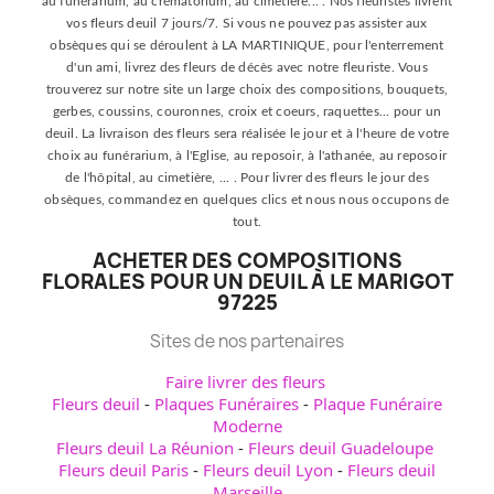
au funérarium, au crématorium, au cimetière... . Nos fleuristes livrent
vos fleurs deuil 7 jours/7. Si vous ne pouvez pas assister aux
obsèques qui se déroulent à LA MARTINIQUE, pour l'enterrement
d'un ami, livrez des fleurs de décès avec notre fleuriste. Vous
trouverez sur notre site un large choix des compositions, bouquets,
gerbes, coussins, couronnes, croix et coeurs, raquettes... pour un
deuil. La livraison des fleurs sera réalisée le jour et à l'heure de votre
choix au funérarium, à l'Eglise, au reposoir, à l'athanée, au reposoir
de l'hôpital, au cimetière, ... . Pour livrer des fleurs le jour des
obsèques, commandez en quelques clics et nous nous occupons de
tout.
ACHETER DES COMPOSITIONS
FLORALES POUR UN DEUIL À LE MARIGOT
97225
Sites de nos partenaires
Faire livrer des fleurs
Fleurs deuil
-
Plaques Funéraires
-
Plaque Funéraire
Moderne
Fleurs deuil La Réunion
-
Fleurs deuil Guadeloupe
Fleurs deuil Paris
-
Fleurs deuil Lyon
-
Fleurs deuil
Marseille