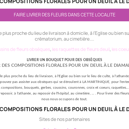
COMPOSITIONS FLORALES POUR UN DEUIL À LE 
FAIRE LIVRER DES FLEURS DANS CETTE LOCALITE
le plus proche du lieu de livraison à domicile, à l'Eglise ou bien su
crématorium, au cimetière....
sins de fleurs obsèques
,
les raquettes de fleurs deuil
,
les coeu
LIVRER UN BOUQUET POUR DES OBSÈQUES
 DES COMPOSITIONS FLORALES POUR UN DEUIL À LE DIAMA
le plus proche du lieu de livraison, à l'Eglise ou bien sur le lieu de culte, à l'athan
s ne pouvez pas assister aux obsèques qui se déroulent à LA MARTINIQUE, pour l'enter
s compositions, bouquets, gerbes, coussins, couronnes, croix et coeurs, raquettes... p
 reposoir, à l'athanée, au reposoir de l'hôpital, au cimetière, ... . Pour livrer des f
nous nous occupons de tout.
COMPOSITIONS FLORALES POUR UN DEUIL À LE 
Sites de nos partenaires