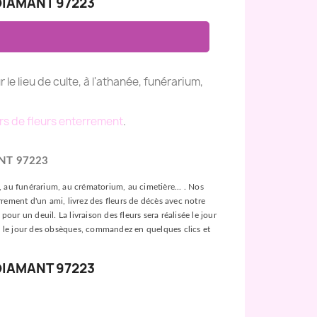
DIAMANT 97223
r le lieu de culte, à l'athanée, funérarium,
rs de fleurs enterrement
.
NT 97223
ée, au funérarium, au crématorium, au cimetière... . Nos
rement d'un ami, livrez des fleurs de décès avec notre
our un deuil. La livraison des fleurs sera réalisée le jour
leurs le jour des obsèques, commandez en quelques clics et
DIAMANT 97223