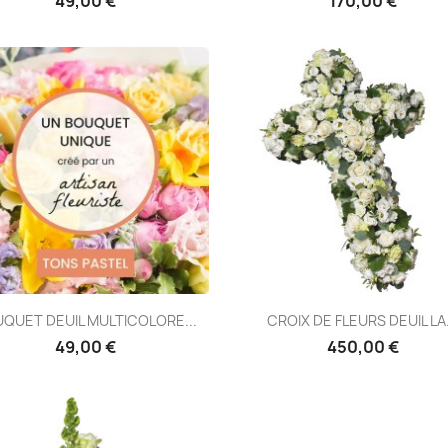
49,00 €
170,00 €
Aperçu rapide
Aperçu rapide


QUET DEUIL MULTICOLORE...
CROIX DE FLEURS DEUIL LA.
49,00 €
450,00 €