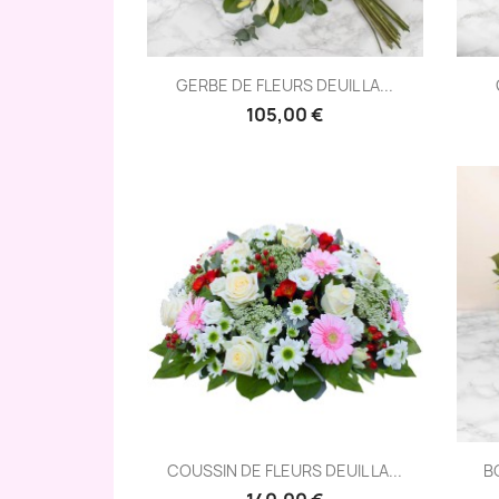
Aperçu rapide

GERBE DE FLEURS DEUIL LA...
105,00 €
Aperçu rapide

COUSSIN DE FLEURS DEUIL LA...
B