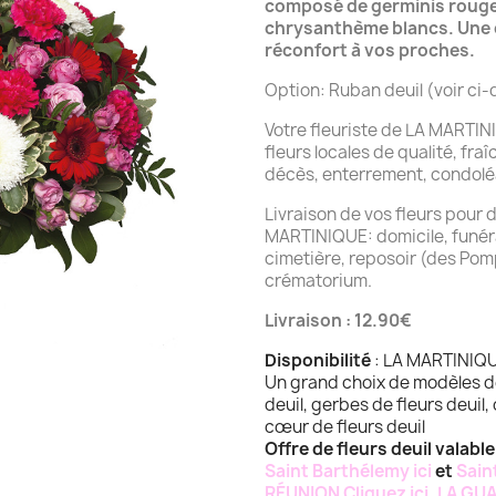
composé de germinis rouges
chrysanthème blancs. Une c
réconfort à vos proches.
Option: Ruban deuil (voir ci
Votre fleuriste de LA MARTINI
fleurs locales de qualité, fra
décès, enterrement, condol
Livraison de vos fleurs pour d
MARTINIQUE: domicile, funéra
cimetière, reposoir (des Pom
crématorium.
Livraison : 12.90€
Disponibilité
: LA MARTINIQ
Un grand choix de modèles d
deuil, gerbes de fleurs deuil
cœur de fleurs deuil
Offre de fleurs deuil valabl
Saint Barthélemy ici
et
Saint
RÉUNION Cliquez ici
,
LA GUA