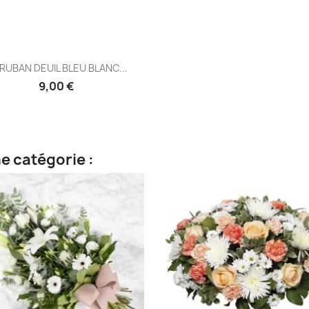
Aperçu rapide

 RUBAN DEUIL BLEU BLANC...
9,00 €
e catégorie :