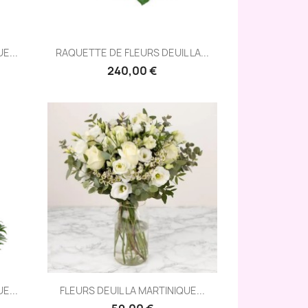
Aperçu rapide

E...
RAQUETTE DE FLEURS DEUIL LA...
240,00 €
Aperçu rapide

E...
FLEURS DEUIL LA MARTINIQUE...