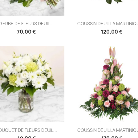
Aperçu rapide
Aperçu rapide


GERBE DE FLEURS DEUIL...
COUSSIN DEUIL LA MARTINIQU
70,00 €
120,00 €
Aperçu rapide
Aperçu rapide


OUQUET DE FLEURS DEUIL...
COUSSIN DEUIL LA MARTINIQU