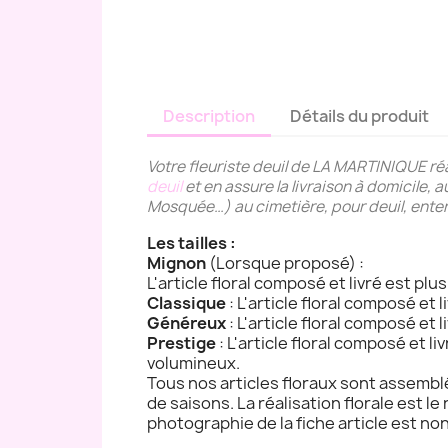
Description
Détails du produit
Votre fleuriste deuil de LA MARTINIQUE ré
deuil
et en assure la livraison à domicile, 
Mosquée…) au cimetière, pour deuil, ent
Les tailles :
Mignon
(Lorsque proposé) :
L'article floral composé et livré est plu
Classique
: L'article floral composé et 
Généreux
: L'article floral composé et 
Prestige
: L'article floral composé et l
volumineux.
Tous nos articles floraux sont assemblé
de saisons. La réalisation florale est le 
photographie de la fiche article est non 