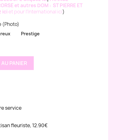
ORSE et autres DOM : ST PIERRE ET
ici
et pour l'International ici
)
ue (Photo)
reux
Prestige
 AU PANIER
re service
tisan fleuriste, 12.90€