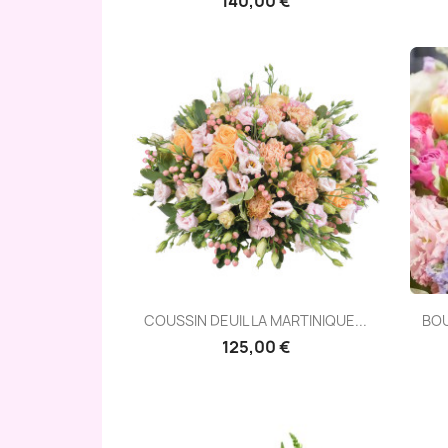
140,00 €
Aperçu rapide

COUSSIN DEUIL LA MARTINIQUE...
BOU
125,00 €