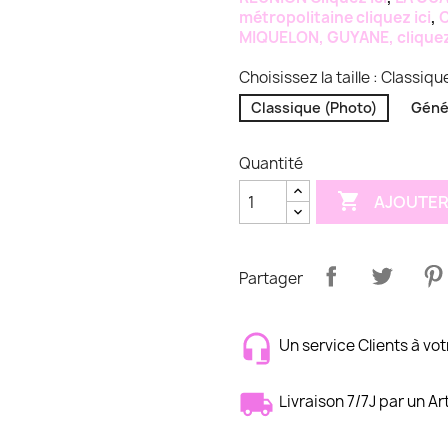
métropolitaine cliquez ici
,
C
MIQUELON, GUYANE, cliquez 
Choisissez la taille : Classiq
Classique (Photo)
Géné
Quantité

AJOUTER
Partager
Un service Clients à vot
Livraison 7/7J par un Ar