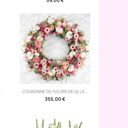
59,00 €
Aperçu rapide

..
COURONNE DE FLEURS DEUIL LA...
355,00 €