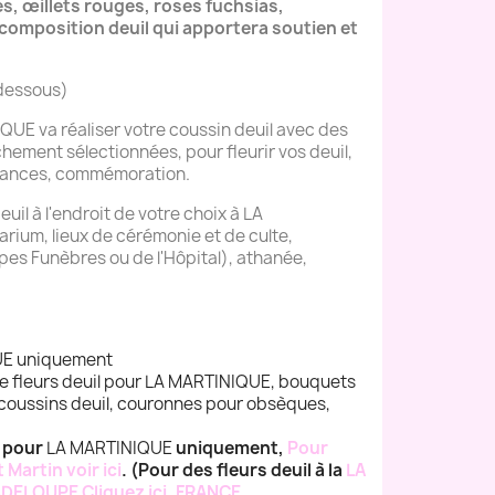
, œillets rouges, roses fuchsias,
omposition deuil qui apportera soutien et
-dessous)
QUE va réaliser votre coussin deuil avec des
îchement sélectionnées, pour fleurir vos deuil,
éances, commémoration.
euil à l'endroit de votre choix à LA
rium, lieux de cérémonie et de culte,
pes Funèbres ou de l'Hôpital), athanée,
UE uniquement
e fleurs deuil pour LA MARTINIQUE, bouquets
, coussins deuil, couronnes pour obsèques,
e pour
LA MARTINIQUE
uniquement,
Pour
 Martin voir ici
. (Pour des fleurs deuil à la
LA
DELOUPE Cliquez ici
,
FRANCE