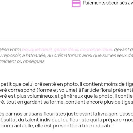
Paiements sécurisés 
alise votre
bouquet deuil
,
gerbe deuil
,
couronne deuil
, devant 
au reposoir, à l’athanée, au crématorium ainsi que sur les lieux
errement ou obsèques.
s petit que celui présenté en photo. Il contient moins de tig
livré correspond (forme et volume) à l'article floral présenté
livré est plus volumineux et généreux que la photo. Il contie
ivré, tout en gardant sa forme, contient encore plus de tige
s par nos artisans fleuristes juste avant la livraison. L'as
résultat du talent individuel du fleuriste qui la prépare : no
contractuelle, elle est présentée à titre indicatif.