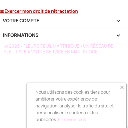
⚖ Exercer mon droit de rétractation
VOTRE COMPTE

INFORMATIONS
keyboard_arrow_down
© 2026 - FLEURS DEUIL MARTINIQUE - UN RÉSEAU DE
FLEURISTE A VOTRE SERVICE EN MARTINIQUE
Nous utilisons des cookies tiers pour
améliorer votre expérience de
navigation, analyser le trafic du site et
personnaliser le contenu et les
publicités.
En savoir plus