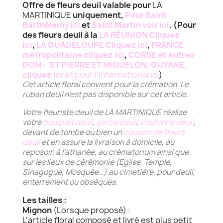
Offre de fleurs deuil valable pour
LA
MARTINIQUE
uniquement,
Pour Saint
Barthélemy ici
et
Saint Martin voir ici
. (Pour
des fleurs deuil à la
LA RÉUNION Cliquez
ici
,
LA GUADELOUPE Cliquez ici
,
FRANCE
métropolitaine cliquez ici
,
CORSE et autres
DOM : ST PIERRE ET MIQUELON, GUYANE,
cliquez ici
et pour l'International ici
)
Cet article floral convient pour la crémation.
Le
ruban deuil n'est pas disponible sur cet article.
Votre fleuriste deuil de LA MARTINIQUE réalise
votre
bouquet deuil
,
gerbe deuil
,
couronne deuil
,
devant de tombe ou bien un
coussin de fleurs
deuil
et en assure la livraison à domicile, au
reposoir, à l’athanée, au crématorium ainsi que
sur les lieux de cérémonie (Eglise, Temple,
Sinagogue, Mosquée…) au cimetière, pour deuil,
enterrement ou obsèques.
Les tailles :
Mignon
(Lorsque proposé) :
L'article floral composé et livré est plus petit